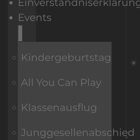
Einverständniserklärun
Events
Kindergeburtstag
All You Can Play
Klassenausflug
Junggesellenabschied