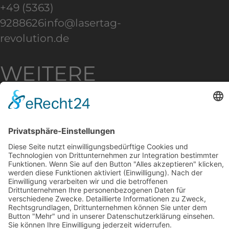
+49 (5363)
9288626
info@lasertag-
revolution.de
WEITERE
INFOS
✦ Impressum
✦
Datenschutz
✦ Download
✦
Karriere
KOMMT ZU
UNS