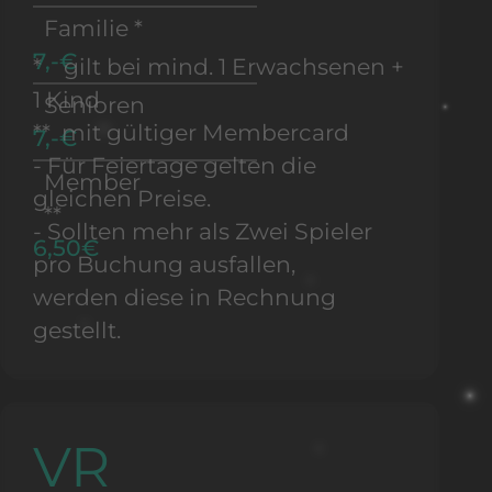
Familie *
7,-€
* gilt bei mind. 1 Erwachsenen +
1 Kind
Senioren
** mit gültiger Membercard
7,-€
- Für Feiertage gelten die
Member
gleichen Preise.
**
- Sollten mehr als Zwei Spieler
6,50€
pro Buchung ausfallen,
werden diese in Rechnung
gestellt.
VR