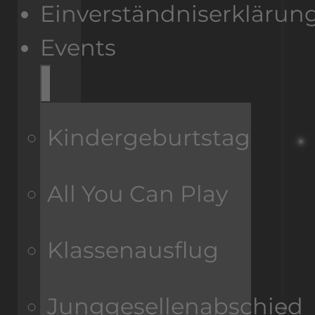
Einverständniserklärun
Events
Kindergeburtstag
All You Can Play
Klassenausflug
Junggesellenabschied