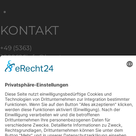
KONTAKT
+49 (5363)
9288626
info@lasertag-
revolution.de
WEITERE
INFOS
✦ Impressum
✦
Datenschutz
✦ Download
✦