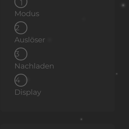
1
Modus
2
Auslöser
3
Nachladen
4
Display